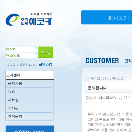
회사소개
고객센터
작성일 : 11-05-06 20:27
공지사항
문의합니다.
뉴스
글쓴이 :
나나하라슈…
(113.♡.
자료실
게시판
루체 가격알고싶고요. 의문점이
견적문의
그리고 속도도 밧데리를 48v
그리고 가능하시다면 밧데리
48v40ah 리튬 밧데리 따로