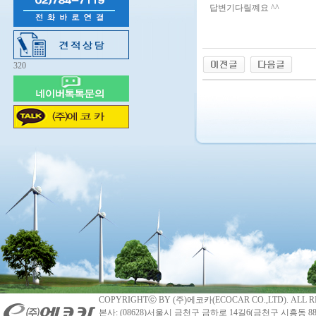
답변기다릴꼐요 ^^
320
COPYRIGHTⓒ BY (주)에코카(ECOCAR CO.,LTD). ALL R
본사: (08628)서울시 금천구 금하로 14길6(금천구 시흥동 88