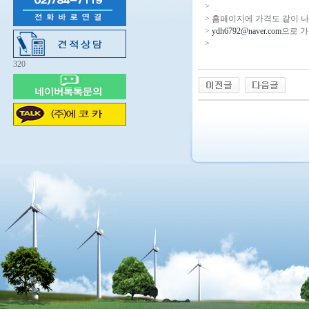
>
> 홈페이지에 가격도 같이 
>
ydh6792@naver.com
으로 가
>
320