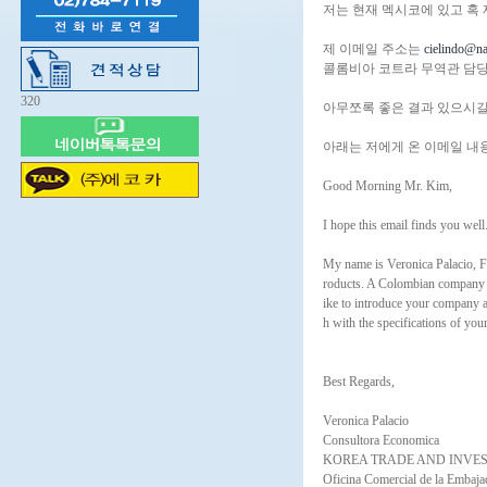
저는 현재 멕시코에 있고 혹
제 이메일 주소는
cielindo@n
콜롬비아 코트라 무역관 담당자는 
320
아무쪼록 좋은 결과 있으시길
아래는 저에게 온 이메일 내
Good Morning Mr. Kim,
I hope this email finds you well
My name is Veronica Palacio, 
roducts. A Colombian company i
ike to introduce your company a
h with the specifications of y
Best Regards,
Veronica Palacio
Consultora Economica
KOREA TRADE AND INVE
Oficina Comercial de la Embaja