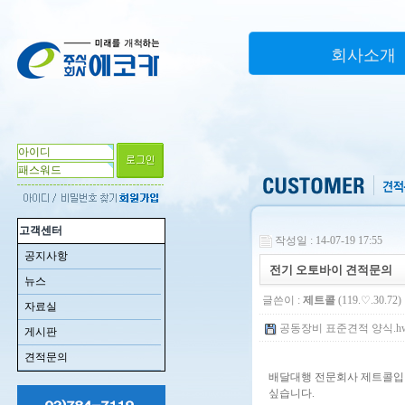
회사소개
고객센터
작성일 : 14-07-19 17:55
공지사항
전기 오토바이 견적문의
뉴스
글쓴이 :
제트콜
(119.♡.30.72)
자료실
공동장비 표준견적 양식.hwp 
게시판
견적문의
배달대행 전문회사 제트콜입
싶습니다.