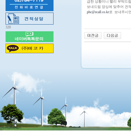
급한 상황이니 빨리 부탁드립
보내드림 양싱에 맞추어 견
phc@zcall.co.kr
로 보내주시면
320