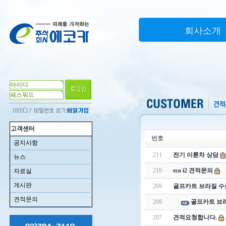
회사소개
고객센터
번호
공지사항
211
전기 이륜차 상담
뉴스
210
eco i2 견적문의
자료실
게시판
209
골프카트 브라질 수
견적문의
208
골프카트 브
207
견적요청합니다.