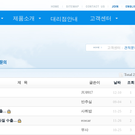
제품소개
고객센터
대리점안내
고객센터 ::
견적문
Total 
제 목
글쓴이
날짜
조회
JU0917
12-10
1
반추실
09-04
1
출…
사튀밥
11-25
2
라질 수출…
ecocar
11-26
2
무사
10-25
3