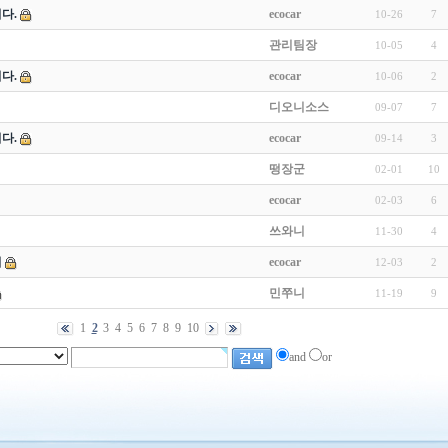
다.
ecocar
10-26
7
관리팀장
10-05
4
다.
ecocar
10-06
2
디오니소스
09-07
7
다.
ecocar
09-14
3
떵장군
02-01
10
ecocar
02-03
6
쓰와니
11-30
4
이
ecocar
12-03
2
민쭈니
11-19
9
1
2
3
4
5
6
7
8
9
10
and
or