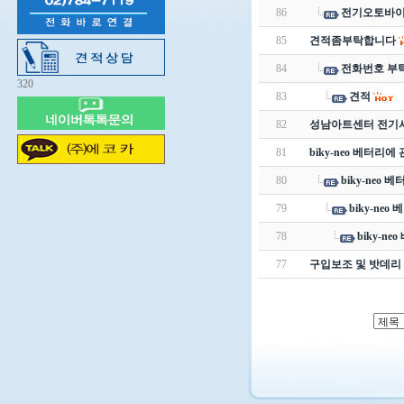
86
전기오토바이
85
견적좀부탁합니다
84
전화번호 부
320
83
견적
82
성남아트센터 전기
81
biky-neo 베터리에
80
biky-neo 
79
biky-ne
78
biky-n
77
구입보조 및 밧데리