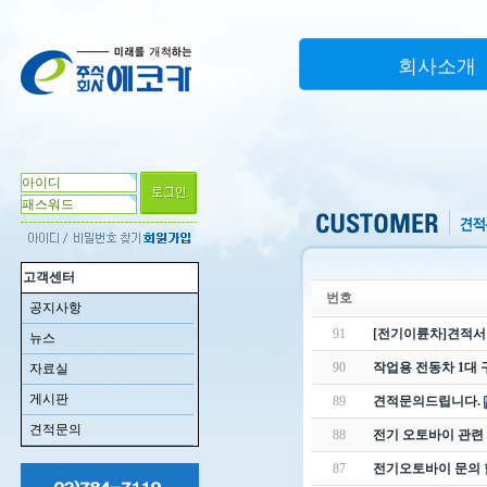
회사소개
고객센터
번호
공지사항
91
[전기이륜차]견적서
뉴스
90
작업용 전동차 1대 
자료실
게시판
89
견적문의드립니다.
견적문의
88
전기 오토바이 관련
87
전기오토바이 문의 