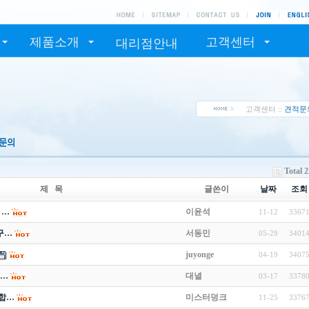
제품소개
고객센터
대리점안내
고객센터 ::
견적문
Total 
제 목
글쓴이
날짜
조회
 …
이윤석
11-12
3367
구…
서동민
05-29
3401
juyonge
04-19
3407
 …
대녈
03-17
3378
합…
미스터덩크
11-25
3376