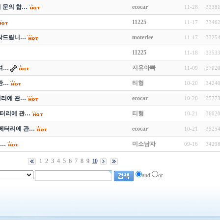
 문의 합…
ecocar
11-28
3338
11225
11-17
3346
탁드립니…
moterlee
11-17
3325
11225
11-18
3353
셔…
지유아빠
11-09
3702
 관…
티형
10-20
3424
베터리에 관…
ecocar
10-20
3577
o 베터리에 관…
티형
10-21
3602
eo 베터리에 관…
ecocar
10-21
3525
 …
미소남자
09-16
3429
1
2
3
4
5
6
7
8
9
10
and
or